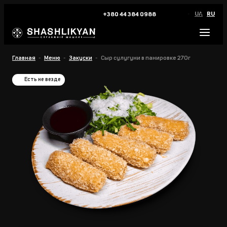
UA
RU
+380 44 384 0988
Главная
Меню
Закуски
Сыр сулугуни в панировке 270г
Есть не везде