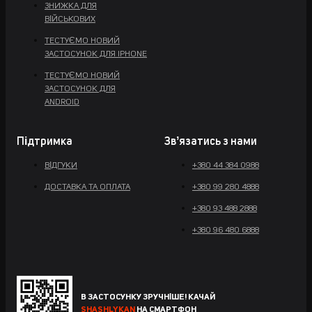
ЗНИЖКА ДЛЯ
ВІЙСЬКОВИХ
ТЕСТУЄМО НОВИЙ
ЗАСТОСУНОК ДЛЯ IPHONE
ТЕСТУЄМО НОВИЙ
ЗАСТОСУНОК ДЛЯ
ANDROID
Підтримка
Звʼязатись з нами
ВІДГУКИ
+380 44 384 0988
ДОСТАВКА ТА ОПЛАТА
+380 99 280 4888
+380 93 488 2888
+380 96 480 6888
В ЗАСТОСУНКУ ЗРУЧНІШЕ! КАЧАЙ
SHASHLYKAN
НА СМАРТФОН