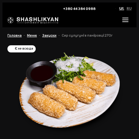
UA
RU
+380 44 384 0988
Головна
Меню
Закуски
Сир сулугуні в паніровці 270г
Є не всюди