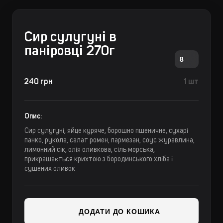
Сир сулугуні в
паніровці 270г
8
240 грн
1 шт
Опис:
Сир сулугуні, яйце куряче, борошно пшеничне, сухарі
панко, рукола, салат ромен, пармезан, соус журавлина,
лимонний сік, олія оливкова, сіль морська,
прикрашається крихтою з бородинського хліба і
сушених оливок
ДОДАТИ ДО КОШИКА