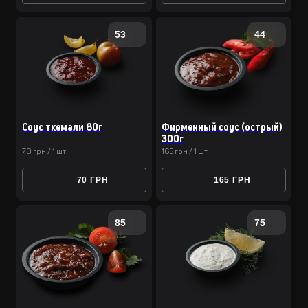
53
44
Соус ткемали 80г
Фирменный соус (острый)
300г
70 грн / 1 шт
165 грн / 1 шт
70 ГРН
165 ГРН
85
75