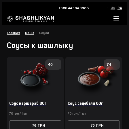
UA
RU
+380 44 384 0988
Главная
Меню
Соуси
Соусы к шашлыку
40
74
Соус наршараб 80г
Соус сацебели 80г
76 грн / 1 шт
70 грн / 1 шт
76 ГРН
70 ГРН