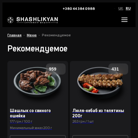
UA
RU
+380 44 384 0988
Главная
Меню
Рекомендуемое
Рекомендуемое
959
431
Шашлык со свиного
Люля-кебаб из телятины
ошейка
200г
177 грн / 100 г
263 грн / 1 шт
Минимальный заказ 200 г