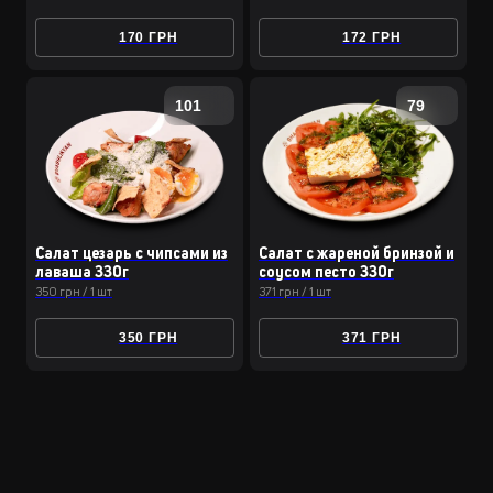
170 ГРН
172 ГРН
101
79
Салат цезарь с чипсами из
Салат с жареной бринзой и
лаваша 330г
соусом песто 330г
350 грн / 1 шт
371 грн / 1 шт
350 ГРН
371 ГРН