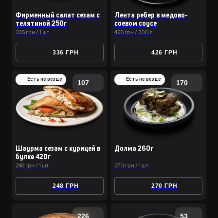
Фирменный салат сезам с
Лента ребер в медово-
телятиной 250г
соевом соусе
336 грн / 1 шт
426 грн / 300 г
336 ГРН
426 ГРН
Есть не везде
Есть не везде
107
170
Шаурма сезам с курицей в
Долма 260г
булке 420г
248 грн / 1 шт
270 грн / 1 шт
248 ГРН
270 ГРН
226
53