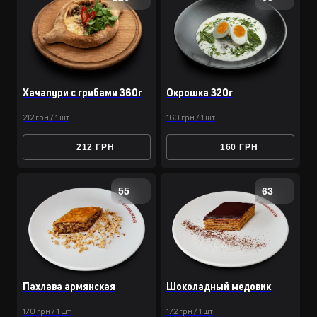
Хачапури с грибами 360г
Окрошка 320г
212 грн / 1 шт
160 грн / 1 шт
212 ГРН
160 ГРН
55
63
Пахлава армянская
Шоколадный медовик
170 грн / 1 шт
172 грн / 1 шт