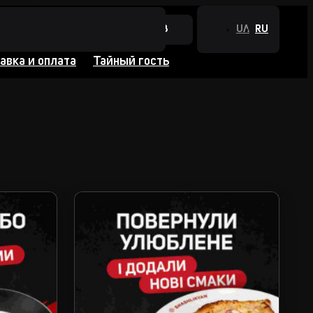
+380 44 384 0988
UA
RU
авка и оплата
Тайный гость