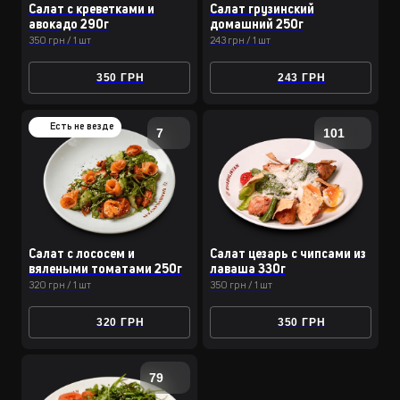
Салат с креветками и
Салат грузинский
авокадо 290г
домашний 250г
350 грн / 1 шт
243 грн / 1 шт
350 ГРН
243 ГРН
Есть не везде
7
101
Салат с лососем и
Салат цезарь с чипсами из
вялеными томатами 250г
лаваша 330г
320 грн / 1 шт
350 грн / 1 шт
320 ГРН
350 ГРН
79