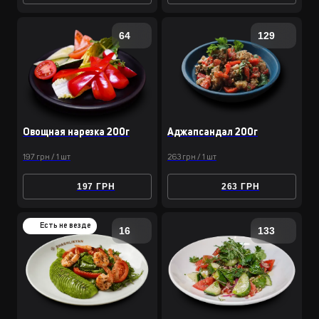
64
129
Овощная нарезка 200г
Аджапсандал 200г
197 грн / 1 шт
263 грн / 1 шт
197 ГРН
263 ГРН
Есть не везде
16
133