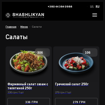
UA
RU
+380 44 384 0988
Главная
Меню
Салати
Салаты
306
106
Фирменный салат сезам с
Греческий салат 250г
телятиной 250г
336 грн / 1 шт
279 грн / 1 шт
336 ГРН
279 ГРН