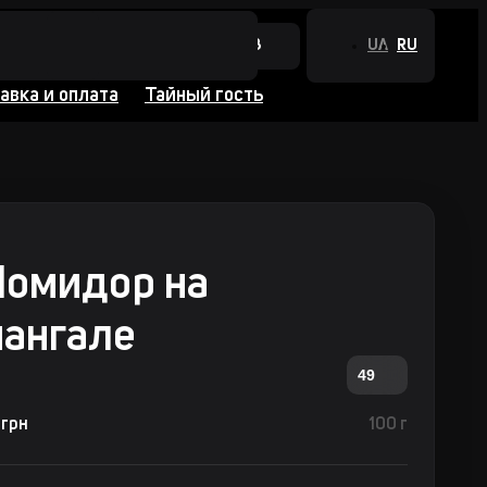
+380 44 384 0988
UA
RU
авка и оплата
Тайный гость
омидор на
ангале
49
 грн
100 г