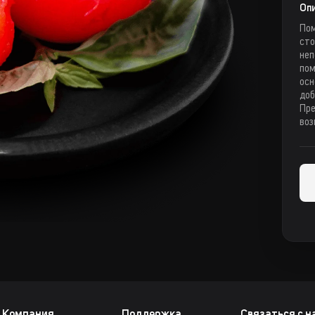
Опи
Пом
сто
неп
пом
осн
доб
Пре
воз