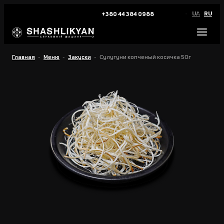
UA
RU
+380 44 384 0988
Главная
Меню
Закуски
Сулугуни копченый косичка 50г