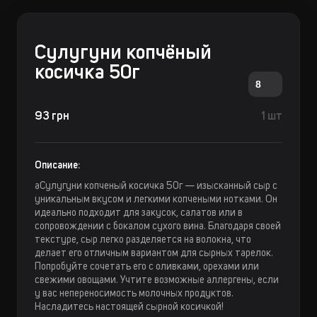
Сулугуни копчёный
косичка 50г
8
93 грн
1 шт
Описание:
aСулугуни копченый косичка 50г — изысканный сыр с
уникальным вкусом и легкими копчеными нотками. Он
идеально подходит для закусок, салатов или в
сопровождении с бокалом сухого вина. Благодаря своей
текстуре, сыр легко разделяется на волокна, что
делает его отличным вариантом для сырных тарелок.
Попробуйте сочетать его с оливками, орехами или
свежими овощами. Учтите возможные аллергены, если
у вас непереносимость молочных продуктов.
Насладитесь настоящей сырной косичкой!