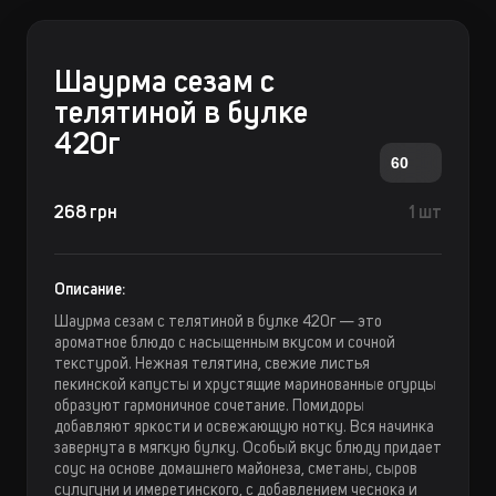
Шаурма сезам с
телятиной в булке
420г
60
268 грн
1 шт
Описание:
Шаурма сезам с телятиной в булке 420г — это
ароматное блюдо с насыщенным вкусом и сочной
текстурой. Нежная телятина, свежие листья
пекинской капусты и хрустящие маринованные огурцы
образуют гармоничное сочетание. Помидоры
добавляют яркости и освежающую нотку. Вся начинка
завернута в мягкую булку. Особый вкус блюду придает
соус на основе домашнего майонеза, сметаны, сыров
сулугуни и имеретинского, с добавлением чеснока и