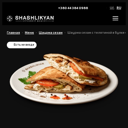
UA
RU
+380 44 384 0988
Главная
Меню
Шаурма сезам
Шаурма сезам с телятиной в булке 4
Есть не везде