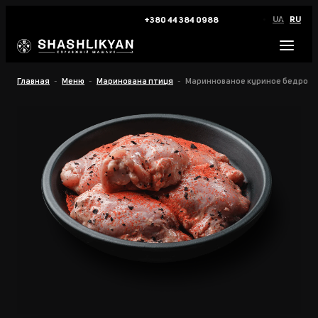
UA
RU
+380 44 384 0988
Главная
Меню
Маринована птиця
Мариннованое куриное бедро