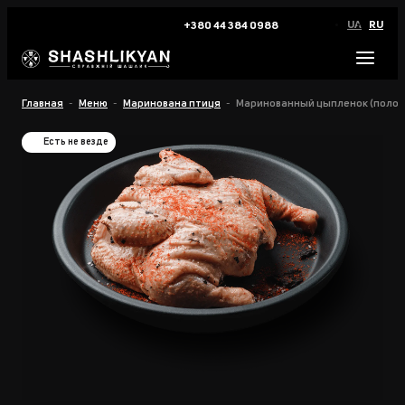
UA
RU
+380 44 384 0988
Главная
Меню
Маринована птиця
Маринованный цыпленок (полов
Есть не везде