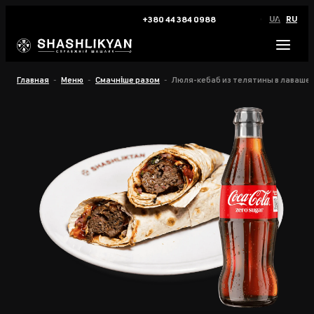
UA
RU
+380 44 384 0988
Главная
Меню
Смачніше разом
Люля-кебаб из телятины в лаваше 2