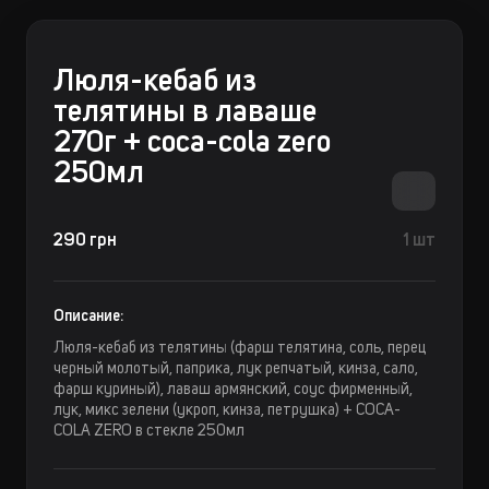
Люля-кебаб из
телятины в лаваше
270г + coca-cola zero
250мл
290 грн
1 шт
Описание:
Люля-кебаб из телятины (фарш телятина, соль, перец
черный молотый, паприка, лук репчатый, кинза, сало,
фарш куриный), лаваш армянский, соус фирменный,
лук, микс зелени (укроп, кинза, петрушка) + COCA-
COLA ZERO в стекле 250мл