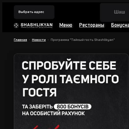
Выбрать адрес
Меню
Рестораны
Бонусн
Главная
Новости
Программа "Тайный гость Shashlikyan"