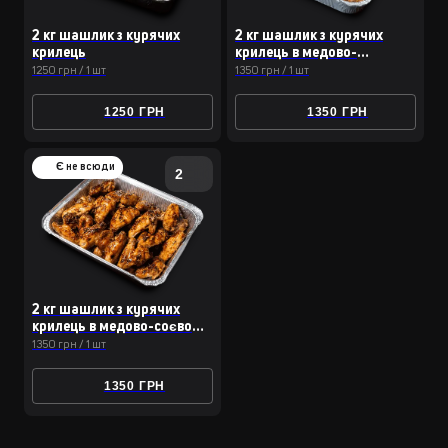
2 кг шашлик з курячих
2 кг шашлик з курячих
крилець
крилець в медово-
перцевому соусі
1250 грн / 1 шт
1350 грн / 1 шт
1250 ГРН
1350 ГРН
Є не всюди
2
2 кг шашлик з курячих
крилець в медово-соєвому
соусі
1350 грн / 1 шт
1350 ГРН