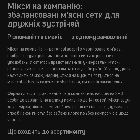
Мікси на компанію:
збалансовані м’ясні сети для
дружніх зустрічей
Різноманіття смаків — в одному замовленні
Мікси на компанію — це готові асорті з маринованого м’яса,
підібрані з урахуванням кількості гостей та кулінарних
уподобань. У категорії представлені як універсальні м’ясні
рішення, так і сети з акцентом на птицю або рибу. Уся продукція
надходить свіжою, маринується на кухні та готується на
мангалі — без складського зберігання, лише під замовлення.
Формати асорті різноманітні: від компактних наборів на 2–3
особи до варіантів на велику компанію до 14 гостей. Мікси зручні
для вечірки, пікніка, сімейної вечері або вихідного з друзями. Це
спосіб накрити стіл без зайвих клопотів і без компромісів щодо
якості.
Що входить до асортименту