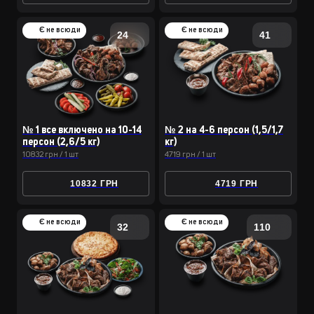
Є не всюди
Є не всюди
24
41
№ 1 все включено на 10-14
№ 2 на 4-6 персон (1,5/1,7
персон (2,6/5 кг)
кг)
10832 грн / 1 шт
4719 грн / 1 шт
10832 ГРН
4719 ГРН
Є не всюди
Є не всюди
32
110