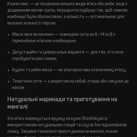
Кожен мікс — це поєднання кількох видів м’яса або риби, іноді з
додаванням овочів-гриль. Інгредієнти підібрані так, щоб смакові
комбінації були збалансовані, а кількість — оптимальною для
вказаної кількості персон:
Мікси «все включено» — повноцінні сети на 6–14 осіб з
гармонійною м’ясною комбінацією;
Дегустаційні та універсальні варіанти — для тих, хто хоче
спробувати різні смаки;
Курячі та рибні мікси — як альтернатива класичному м’ясу;
Тематичні сети — з акцентом на кебаб, птицю або закуски до
напоїв.
Натуральні маринади та приготування на
мангалі
Усе м’ясо маринується вручну на кухні Shashlikyan із
використанням натуральних спецій та соусів без підсилювачів
смаку. Завдяки технології приготування на мангалі, кожен