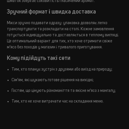
шматок зберігає соковитість і насичений аромат.
Зручний формат і швидка доставка
Мікси зручно подавати одразу: упаковка дозволяє легко
транспортувати та розкладати на столі. Кожне замовлення
готується індивідуально та доставляється в теплому вигляді.
Це оптимальний варіант для тих, хто хоче отримати свіже
м’ясо без походів у магазин і тривалого приготування.
Кому підійдуть такі сети
Тим, хто планує зустріч з друзями або виїзд на природу;
Сім’ям, які шукають готове рішення на вихідні;
Гостям, що цінують різноманіття та якісне м’ясо з мангалу;
Тим, хто не хоче витрачати час на складання меню.