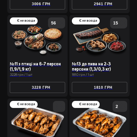
3006 ГРН
2941 ГРН
Є не всюди
Є не всюди
56
15
№11 з птиці на 6-7 персон
№13 до пива на 2-3
(1,9/1,9 кг)
персони (1,3/0,3 кг)
3228 грн / 1 шт
1810 грн / 1 шт
3228 ГРН
1810 ГРН
Є не всюди
Є не всюди
2