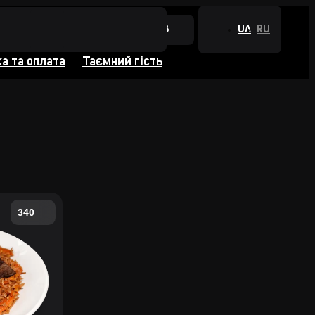
+380 44 384 0988
UA
RU
а та оплата
Таємний гість
340