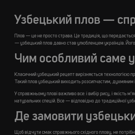
Алкогольні
Coca-cola
Узбецький плов — спр
Мiнеральна вода
Лимонади сезам
Плов — це не просто страва. Це традиція, що передається
— узбецький плов давно став улюбленцем українців. Його с
Тан | айран
Лимонади натахтарi
Чим особливий саме 
Ярмолинці напої
Класичний узбецький рецепт вирізняється технологією при
Такий плов узбецький виходить розсипчастим, духмяним 
У справжньому плові важливо все: і вибір рису, і якість м’
натуральних спецій. Все — відповідно до традиційної узб
Де замовити узбецьки
Щоб відчути смак справжнього східного плову, не потрібн