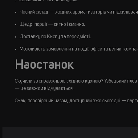
У «Шашликян» ми пропонуємо:
Чесний склад — жодних ароматизаторів чи підсилювачі
Щедрі порції — ситно і смачно.
Доставку по Києву та передмісті.
Можливість замовлення на події, офіси та великі компан
Наостанок
Скучили за справжньою східною кухнею? Узбецький плов — 
— це завжди відчувається.
Смак, перевірений часом, доступний вже сьогодні — варт