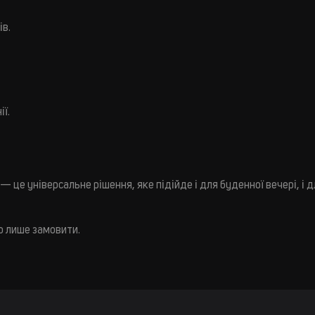
в.
ії.
це універсальне рішення, яке підійде і для буденної вечері, і 
о лише замовити.