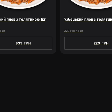
кий плов з телятиною 1кг
Узбецький плов з теляти
1 шт
229 грн / 1 шт
639 ГРН
229 ГРН