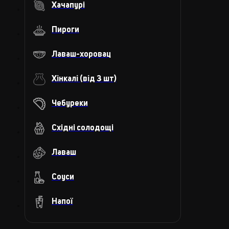
Хачапурi
Пироги
Лаваш-хоровац
Хінкалі (від 3 шт)
Чебуреки
Схiднi солодощi
Лаваш
Соуси
Напої
Власні компоти