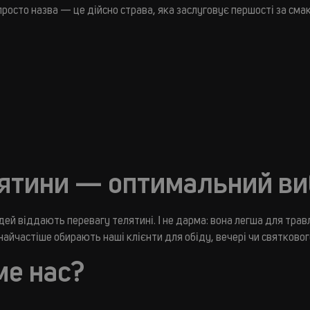
росто назва — це дійсно страва, яка заслуговує першості за смак
лятини — оптимальний ви
ей віддають перевагу телятині. І не дарма: вона легша для травл
айчастіше обирають наші клієнти для обіду, вечері чи святковог
ме нас?