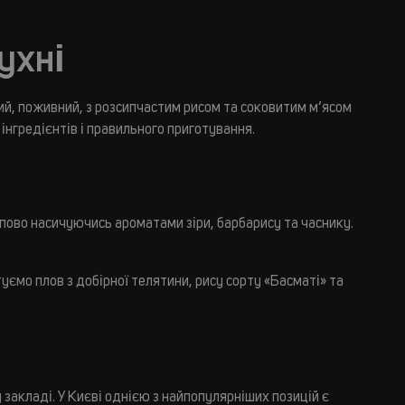
ухні
ний, поживний, з розсипчастим рисом та соковитим м’ясом
інгредієнтів і правильного приготування.
упово насичуючись ароматами зіри, барбарису та часнику.
отуємо плов з добірної телятини, рису сорту «Басматі» та
закладі. У Києві однією з найпопулярніших позицій є