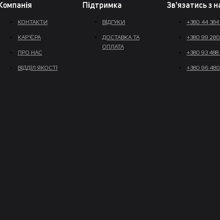
Компанія
Підтримка
Звʼязатись з 
КОНТАКТИ
ВІДГУКИ
+380 44 384
КАР'ЄРА
ДОСТАВКА ТА
+380 99 280
ОПЛАТА
ПРО НАС
+380 93 488
ВІДДІЛ ЯКОСТІ
+380 96 480