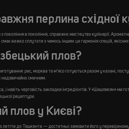
авжня перлина східної к
 з покоління в покоління, справжнє мистецтво кулінарії. Аромат
мак важко сплутати з чимось іншим: це гармонія спецій, якісних 
узбецький плов?
готування: рис, морква та м’ясо готуються разом у казані, пост
і надзвичайно смачним.
яса, і навіть черговість закладки інгредієнтів. У «Шашликян» ми г
ецької рецептури.
й плов у Києві?
о летіти до Ташкента — достатньо замовити його у перевіреному 