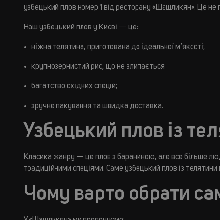
узбецький плов номер 1 від ресторану «Шашликян». Це не п
Наш узбецький плов у Києві — це:
ніжна телятина, приготована до ідеальної м’якості;
крупнозернистий рис, що не злипається;
багатство східних спецій;
зручне пакування та швидка доставка.
Узбецький плов із те
Класика жанру — це плов з бараниною, але все більше люд
традиційними спеціями. Саме узбецький плов із телятини н
Чому варто обрати са