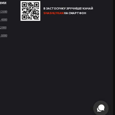
нами
В ЗАСТОСУНКУ ЗРУЧНІШЕ! КАЧАЙ
 0988
SHASHLYKAN
НА СМАРТФОН
 4888
 2888
 6888