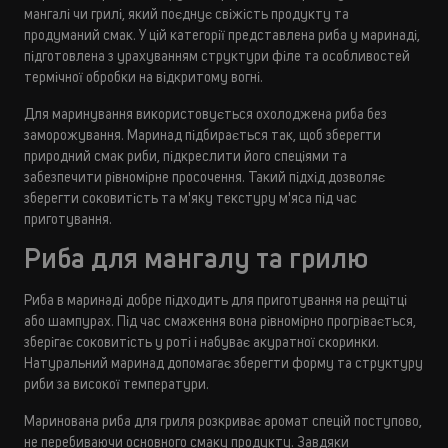
мангалі чи грилі, який поєднує свіжість продукту та
продуманий смак. У цій категорії представлена риба у маринаді,
підготовлена з урахуванням структури філе та особливостей
термічної обробки на відкритому вогні.
Для маринування використовується охолоджена риба без
заморожування. Маринад підбирається так, щоб зберегти
природний смак риби, підкреслити його спеціями та
забезпечити рівномірне просочення. Такий підхід дозволяє
зберегти соковитість та м'яку текстуру м'яса під час
приготування.
Риба для мангалу та грилю
Риба в маринаді добре підходить для приготування на рещітці
або шампурах. Під час смаження вона рівномірно прогрівається,
зберігає соковитість у роті і набуває акуратної скоринки.
Натуральний маринад допомагає зберегти форму та структуру
риби за високої температури.
Маринована риба для гриля розкриває аромат спецій поступово,
не перебиваючи основного смаку продукту. Завдяки