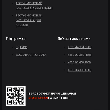
ТЕСТУЄМО НОВИЙ
ЗАСТОСУНОК ДЛЯ IPHONE
ТЕСТУЄМО НОВИЙ
ЗАСТОСУНОК ДЛЯ
ANDROID
Підтримка
Звʼязатись з нами
ВІДГУКИ
+380 44 384 0988
ДОСТАВКА ТА ОПЛАТА
+380 99 280 4888
+380 93 488 2888
+380 96 480 6888
В ЗАСТОСУНКУ ЗРУЧНІШЕ! КАЧАЙ
SHASHLYKAN
НА СМАРТФОН