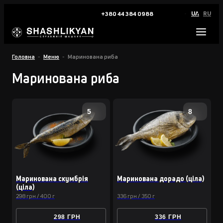
UA
RU
+380 44 384 0988
Головна
Меню
Маринована риба
Маринована риба
5
8
Маринована скумбрiя
Маринована дорадо (цiла)
(цiла)
298 грн / 400 г
336 грн / 350 г
298 ГРН
336 ГРН