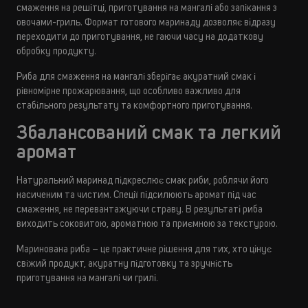
смаження на решітці, приготування на мангалі або запікання з
овочами-гриль. Формат готового маринаду дозволяє відразу
переходити до приготування, не гаючи часу на додаткову
обробку продукту.
Риба для смаження на мангалі зберігає акуратний смак і
рівномірне прожарювання, що особливо важливо для
стабільного результату та комфортного приготування.
Збалансований смак та легкий
аромат
Натуральний маринад підкреслює смак риби, роблячи його
насиченим та чистим. Спеції підсилюють аромат під час
смаження, не перевантажуючи страву. В результаті риба
виходить соковитою, ароматною та приємною за текстурою.
Маринована риба – це практичне рішення для тих, хто цінує
свіжий продукт, акуратну підготовку та зручність
приготування на мангалі чи грилі.