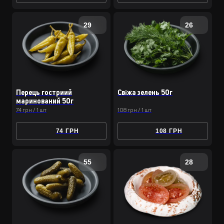
29
26
Перець гостриий
Свіжа зелень 50г
маринований 50г
74 грн / 1 шт
108 грн / 1 шт
74 ГРН
108 ГРН
55
28