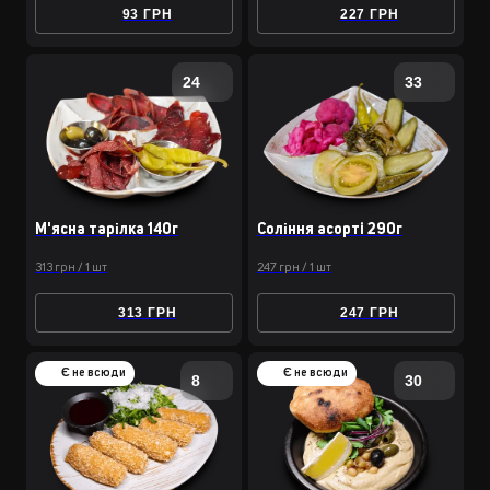
93 ГРН
227 ГРН
24
33
М'ясна тарілка 140г
Соління асортi 290г
313 грн / 1 шт
247 грн / 1 шт
313 ГРН
247 ГРН
Є не всюди
Є не всюди
8
30