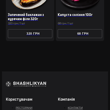
Запечений баклажан з
Капуста соління 100г
курячим філе 320г
320 грн / 1 шт
68 грн / 1 шт
320 ГРН
68 ГРН
Користувачам
Компанія
РЕСТОРАНИ
КОНТАКТИ