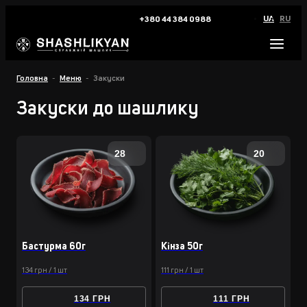
UA
RU
+380 44 384 0988
Головна
Меню
Закуски
Закуски до шашлику
28
20
Бастурма 60г
Кінза 50г
134 грн / 1 шт
111 грн / 1 шт
134 ГРН
111 ГРН