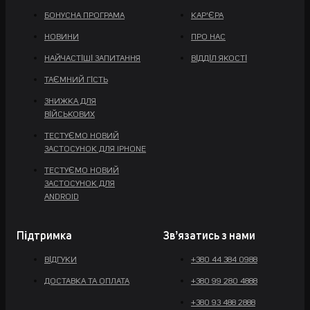
БОНУСНА ПРОГРАМА
КАР'ЄРА
НОВИНИ
ПРО НАС
НАЙЧАСТІШІ ЗАПИТАННЯ
ВІДДІЛ ЯКОСТІ
ТАЄМНИЙ ГІСТЬ
ЗНИЖКА ДЛЯ
ВІЙСЬКОВИХ
ТЕСТУЄМО НОВИЙ
ЗАСТОСУНОК ДЛЯ IPHONE
ТЕСТУЄМО НОВИЙ
ЗАСТОСУНОК ДЛЯ
ANDROID
Підтримка
Звʼязатись з нами
ВІДГУКИ
+380 44 384 0988
ДОСТАВКА ТА ОПЛАТА
+380 99 280 4888
+380 93 488 2888