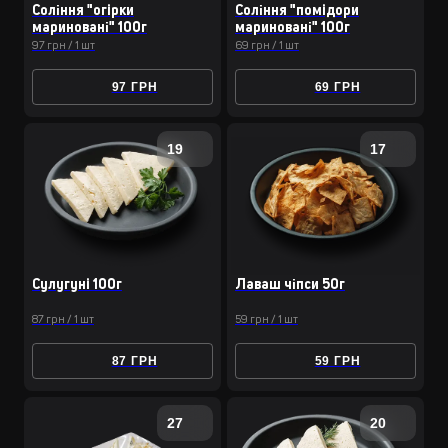
Соління "огiрки
Соління "помiдори
мариновані" 100г
мариновані" 100г
97 грн / 1 шт
69 грн / 1 шт
97 ГРН
69 ГРН
19
17
Сулугунi 100г
Лаваш чіпси 50г
87 грн / 1 шт
59 грн / 1 шт
87 ГРН
59 ГРН
27
20