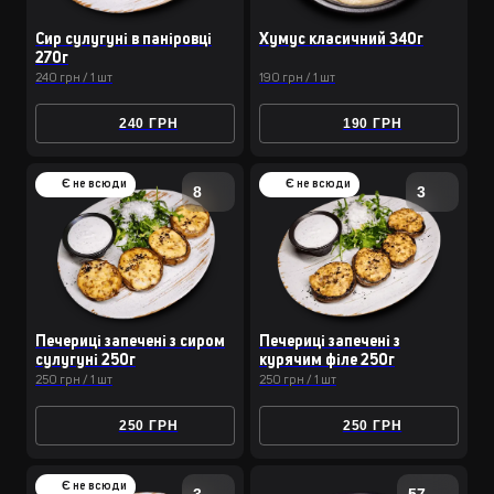
Сир сулугуні в паніровці
Хумус класичний 340г
270г
240 грн / 1 шт
190 грн / 1 шт
240 ГРН
190 ГРН
Є не всюди
Є не всюди
8
3
Печериці запечені з сиром
Печериці запечені з
сулугуні 250г
курячим філе 250г
250 грн / 1 шт
250 грн / 1 шт
250 ГРН
250 ГРН
Є не всюди
3
57