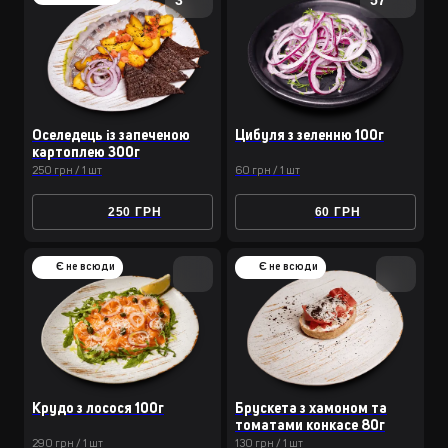
Оселедець із запеченою
Цибуля з зеленню 100г
картоплею 300г
250 грн / 1 шт
60 грн / 1 шт
250 ГРН
60 ГРН
Є не всюди
Є не всюди
Крудо з лосося 100г
Брускета з хамоном та
томатами конкасе 80г
290 грн / 1 шт
130 грн / 1 шт