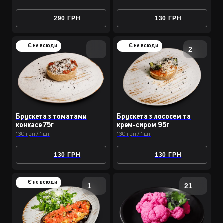
290 ГРН
130 ГРН
Є не всюди
Є не всюди
2
Брускета з томатами
Брускета з лососем та
конкасе 75г
крем-сиром 95г
130 грн / 1 шт
130 грн / 1 шт
130 ГРН
130 ГРН
Є не всюди
1
21