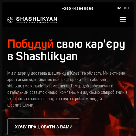
UA
RU
+380 44 384 0988
Побудуй
свою кар'єру
в Shashlikyan
Ми лідери у доставці шашлику в Києві та області. Ми активно
зростаємо: відкриваємо нові ресторани та стабільно
збільшуємо кількість замовлень. Тому, щоб забезпечити
стабільний розвиток нашої компанії, ми шукаємо співробітників,
які люблять свою справу та хочуть робити людей
щасливішими.
ХОЧУ ПРАЦЮВАТИ З ВАМИ