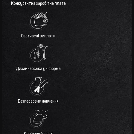
Конкурентна заробітна плата
Своєчасні виплати
Дизайнерська уніформа
Безперервне навчання
Кар'єрний зріст