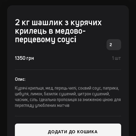
2 кг шашлик з курячих
крилець в медово-
перцевому соусі
2
1350 грн
1 шт
Опис:
Курячі крильця, мед, перець чилі, соєвий соус, паприка,
цибуля, лимон, базилік сушений, цитрон сушений,
часник, сіль. Ідеальна пропозиція за зниженою ціною для
перегляду улюблених матчів
ДОДАТИ ДО КОШИКА