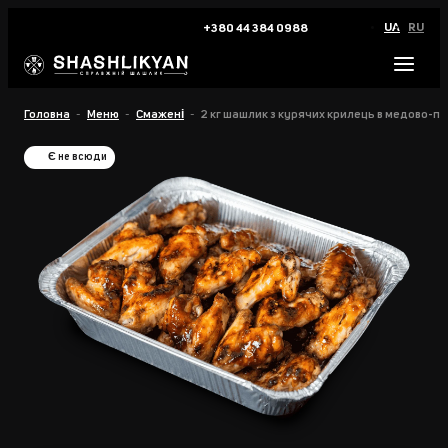
UA
RU
+380 44 384 0988
Головна
Меню
Смажені
2 кг шашлик з курячих крилець в медово-п
Є не всюди