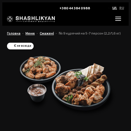
UA
RU
+380 44 384 0988
Головна
Меню
Смажені
№ 9 курячий на 5-7 персон (2,2/1,6 кг)
Є не всюди