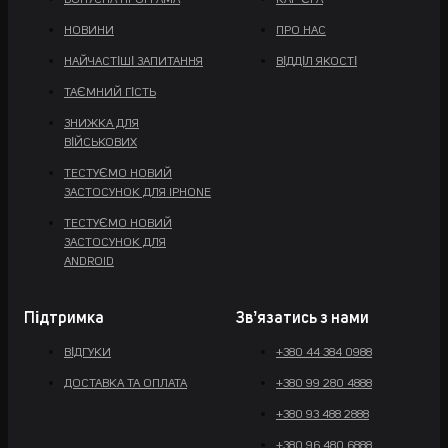
БОНУСНА ПРОГРАМА
КАР'ЄРА
НОВИНИ
ПРО НАС
НАЙЧАСТІШІ ЗАПИТАННЯ
ВІДДІЛ ЯКОСТІ
ТАЄМНИЙ ГІСТЬ
ЗНИЖКА ДЛЯ
ВІЙСЬКОВИХ
ТЕСТУЄМО НОВИЙ
ЗАСТОСУНОК ДЛЯ IPHONE
ТЕСТУЄМО НОВИЙ
ЗАСТОСУНОК ДЛЯ
ANDROID
Підтримка
Звʼязатись з нами
ВІДГУКИ
+380 44 384 0988
ДОСТАВКА ТА ОПЛАТА
+380 99 280 4888
+380 93 488 2888
+380 96 480 6888