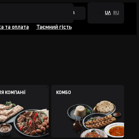
+380 44 384 0988
UA
RU
а та оплата
Таємний гість
ЛЯ КОМПАНІЇ
КОМБО