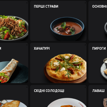
ПЕРШI СТРАВИ
ОСНОВНІ
М
ХАЧАПУРI
ПИРОГИ
СХIДНI СОЛОДОЩI
ЛАВАШ