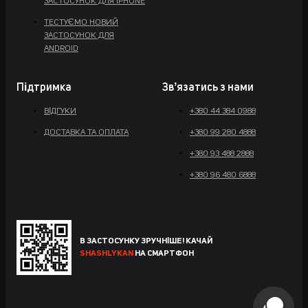
ЗАСТОСУНОК ДЛЯ IPHONE
ТЕСТУЄМО НОВИЙ
ЗАСТОСУНОК ДЛЯ
ANDROID
Підтримка
Звʼязатись з нами
ВІДГУКИ
+380 44 384 0988
ДОСТАВКА ТА ОПЛАТА
+380 99 280 4888
+380 93 488 2888
+380 96 480 6888
В ЗАСТОСУНКУ ЗРУЧНІШЕ! КАЧАЙ
SHASHLYKAN
НА СМАРТФОН