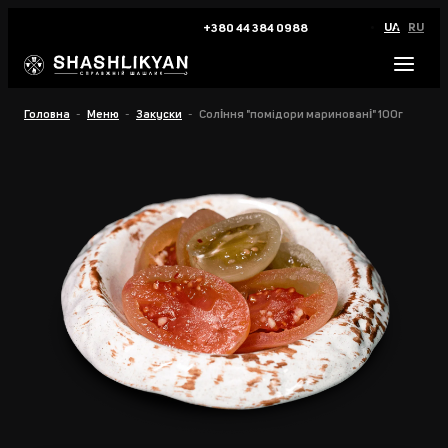
UA
RU
+380 44 384 0988
Головна
Меню
Закуски
Соління "помiдори мариновані" 100г