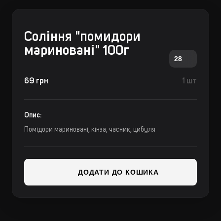
Соління "помидори
мариновані" 100г
28
69 грн
1 шт
Опис:
Помідори мариновані, кінза, часник, цибуля
ДОДАТИ ДО КОШИКА