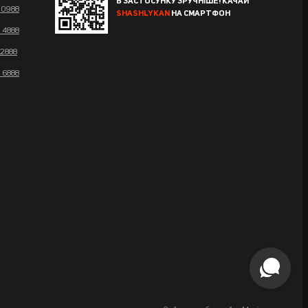
В ЗАСТОСУНКУ ЗРУЧНІШЕ! КАЧАЙ
 0988
SHASHLYKAN
НА СМАРТФОН
 4888
 2888
 6888