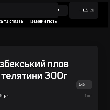
+380 44 384 0988
UA
RU
а та оплата
Таємний гість
збекський плов
 телятини 300г
340
9 грн
1 шт