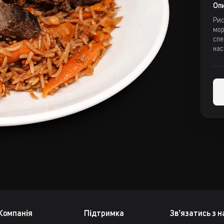
Опи
Рис
мор
спе
нас
Компанія
Підтримка
Звʼязатись з 