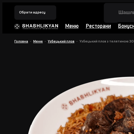
Обрати адресу
Меню
Ресторани
Бонус
Головна
Меню
Узбецький плов
Узбецький плов з телятиною 30