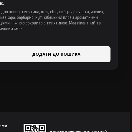
с:
 для плову, телятина, олія, сіль, цибуля ріпчаста, часник,
ква, зіра, барбарис, нут. Узбецький плов з ароматними
ціями, ніжною соковитою телятиною. Має пікантний та
ичений смак
ДОДАТИ ДО КОШИКА
нами