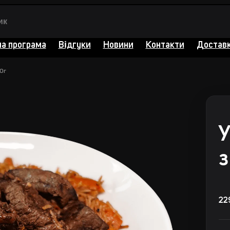
на програма
Відгуки
Новини
Контакти
Доставк
0г
У
з
22