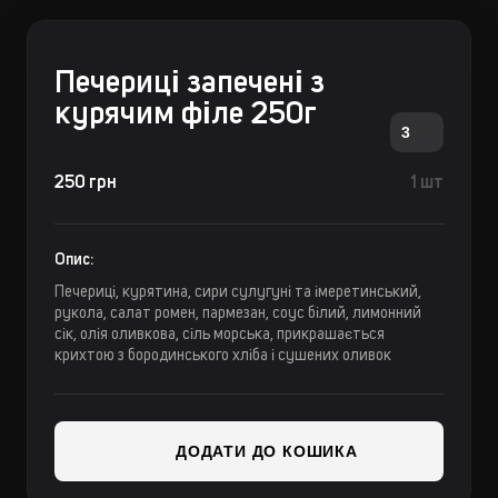
Печериці запечені з
курячим філе 250г
3
250 грн
1 шт
Опис:
Печериці, курятина, сири сулугуні та імеретинський,
рукола, салат ромен, пармезан, соус білий, лимонний
сік, олія оливкова, сіль морська, прикрашається
крихтою з бородинського хліба і сушених оливок
ДОДАТИ ДО КОШИКА