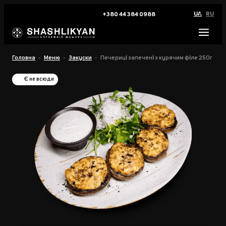
UA
RU
+380 44 384 0988
Головна
Меню
Закуски
Печериці запечені з курячим філе 250г
Є не всюди