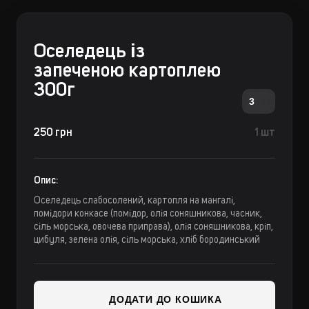
Оселедець із
запеченою картоплею
300г
3
250 грн
1 шт
Опис:
Оселедець слабосолений, картопля на мангалі,
помідори конкасе (помідор, олія соняшникова, часник,
сіль морська, овочева приправа), олія соняшникова, кріп,
цибуля, зелена олія, сіль морська, хліб бородинський
ДОДАТИ ДО КОШИКА