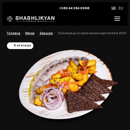
UA
RU
+380 44 384 0988
Головна
Меню
Закуски
Оселедець із запеченою картоплею 300г
Є не всюди