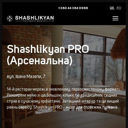
UA
RU
+380 44 384 0988
Shashlikyan PRO
(Арсенальна)
вул. Івана Мазепи, 7
14-й ресторан мережі в оновленому, переосмисленому форматі.
Розширене меню зі ще більшою кількістю традиційних східних
страв в сучасному прочитанні. Затишний інтерʼєр та ще вищий
рівень сервісу. Shashlikyan PRO - місце для справжніх гурманів.