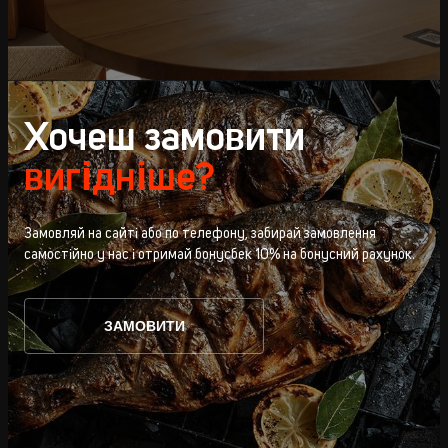
Хочеш замовити
вигідніше?
Замовляй на сайті або по телефону, забирай замовлення
самостійно у нас і отримай бонусбек 10% на бонусний рахунок.
ЗАМОВИТИ