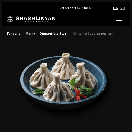
UA
RU
+380 44 384 0988
Головна
Меню
Хінкалі (від 3 шт)
Хінкалi з бараниною 1шт