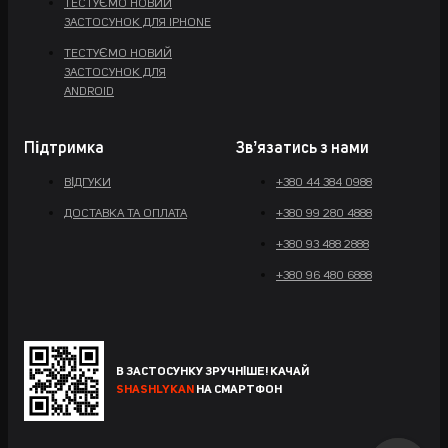
ТЕСТУЄМО НОВИЙ
ЗАСТОСУНОК ДЛЯ IPHONE
ТЕСТУЄМО НОВИЙ
ЗАСТОСУНОК ДЛЯ
ANDROID
Підтримка
Звʼязатись з нами
ВІДГУКИ
+380 44 384 0988
ДОСТАВКА ТА ОПЛАТА
+380 99 280 4888
+380 93 488 2888
+380 96 480 6888
В ЗАСТОСУНКУ ЗРУЧНІШЕ! КАЧАЙ
SHASHLYKAN
НА СМАРТФОН