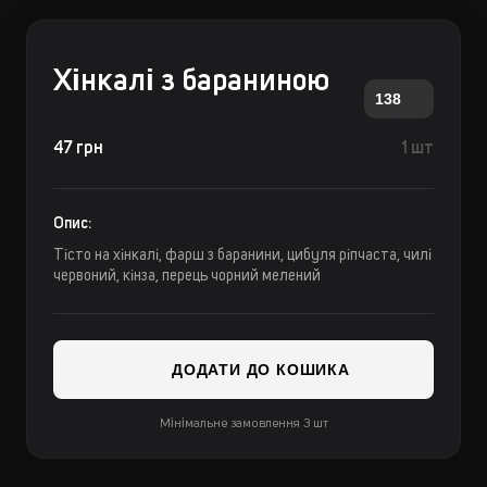
Хінкалі з бараниною
138
47 грн
1 шт
Опис:
Тісто на хінкалі, фарш з баранини, цибуля ріпчаста, чилі
червоний, кінза, перець чорний мелений
ДОДАТИ ДО КОШИКА
Мінімальне замовлення 3 шт