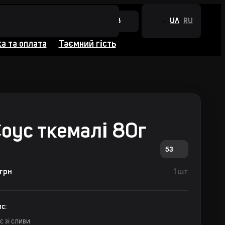
+380 44 384 0988
UA
RU
а та оплата
Таємний гість
оус ткемалі 80г
53
 грн
1 шт
с:
с зі сливи