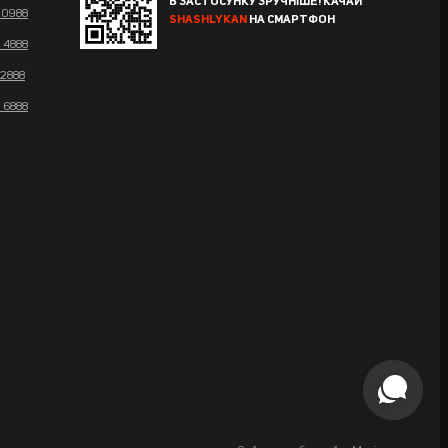
В ЗАСТОСУНКУ ЗРУЧНІШЕ! КАЧАЙ
 0988
SHASHLYKAN
НА СМАРТФОН
 4888
 2888
 6888