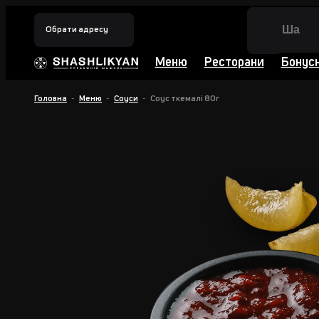
Обрати адресу
Меню
Ресторани
Бонус
Головна
Меню
Соуси
Соус ткемалi 80г