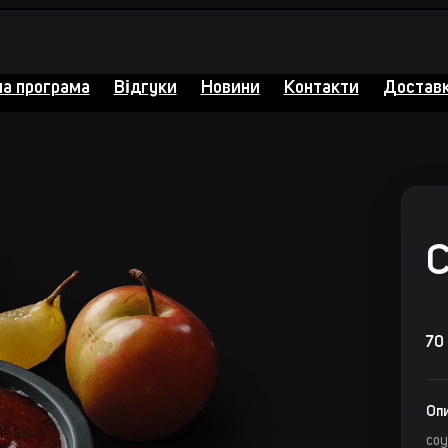
на програма
Відгуки
Новини
Контакти
Доставк
С
70
Опи
соу