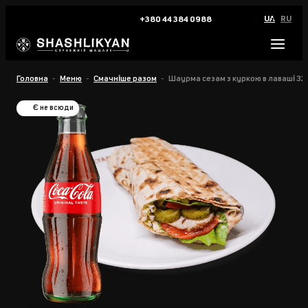
UA
RU
+380 44 384 0988
Головна
Меню
Смачніше разом
Шаурма сезам з куркою в лаваші 32
Є не всюди