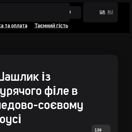
+380 44 384 0988
UA
RU
а та оплата
Таємний гість
ашлик із
урячого філе в
едово-соєвому
оусі
136