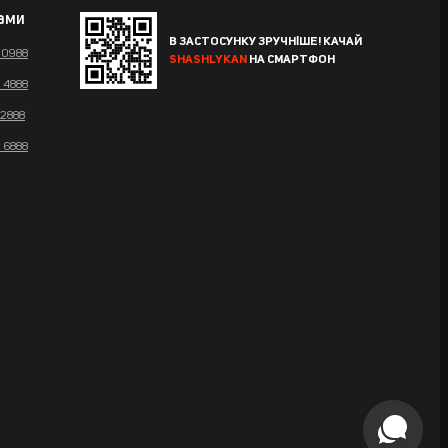
нами
В ЗАСТОСУНКУ ЗРУЧНІШЕ! КАЧАЙ
 0988
SHASHLYKAN
НА СМАРТФОН
 4888
 2888
 6888