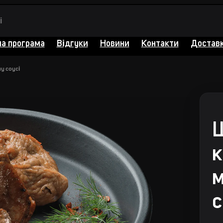
на програма
Відгуки
Новини
Контакти
Доставк
у соусі
Ш
к
м
с