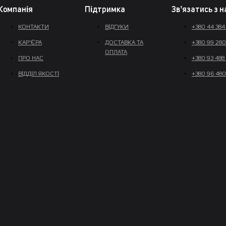
Компанія
Підтримка
Звʼязатись з 
КОНТАКТИ
ВІДГУКИ
+380 44 384
КАР'ЄРА
ДОСТАВКА ТА
+380 99 280
ОПЛАТА
ПРО НАС
+380 93 488
ВІДДІЛ ЯКОСТІ
+380 96 480