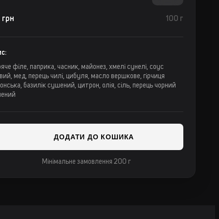
 грн
100 г
с:
яче філе, паприка, часник, майонез, хмелі сунелі, соус
вий, мед, перець чилі, цибуля, масло вершкове, гірчиця
онська, базилік сушений, цитрон, олія, сіль, перець чорний
лений
ДОДАТИ ДО КОШИКА
Мінімальне замовлення 200 г