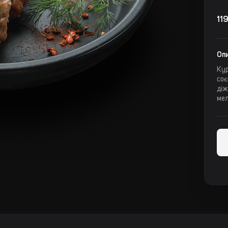
119
Опи
Кур
соє
діж
ме