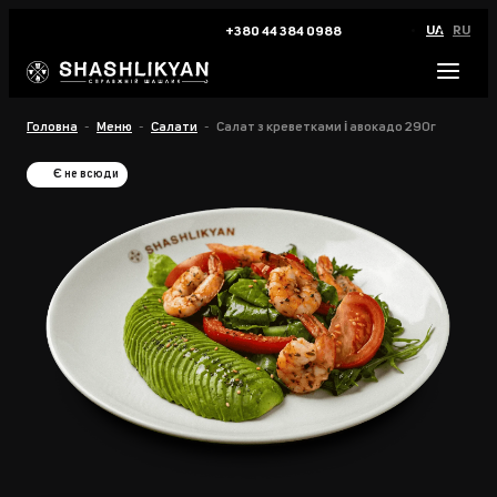
UA
RU
+380 44 384 0988
Головна
Меню
Салати
Салат з креветками і авокадо 290г
Є не всюди