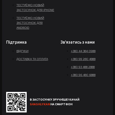
ТЕСТУЄМО НОВИЙ
ЗАСТОСУНОК ДЛЯ IPHONE
ТЕСТУЄМО НОВИЙ
ЗАСТОСУНОК ДЛЯ
ANDROID
Підтримка
Звʼязатись з нами
ВІДГУКИ
+380 44 384 0988
ДОСТАВКА ТА ОПЛАТА
+380 99 280 4888
+380 93 488 2888
+380 96 480 6888
В ЗАСТОСУНКУ ЗРУЧНІШЕ! КАЧАЙ
SHASHLYKAN
НА СМАРТФОН