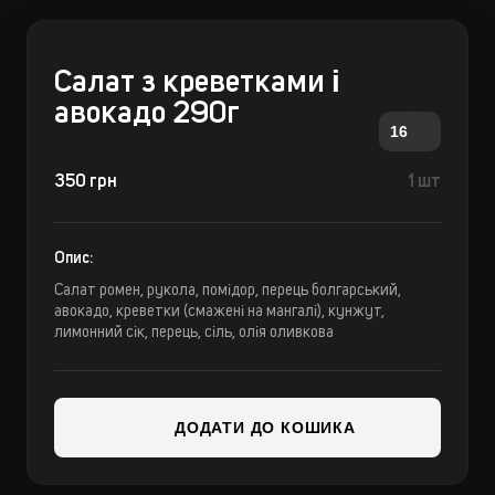
Салат з креветками і
авокадо 290г
16
350 грн
1 шт
Опис:
Салат ромен, рукола, помідор, перець болгарський,
авокадо, креветки (смажені на мангалі), кунжут,
лимонний сік, перець, сіль, олія оливкова
ДОДАТИ ДО КОШИКА