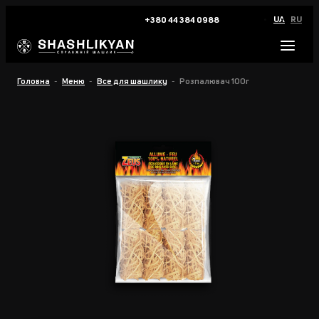
UA
RU
+380 44 384 0988
Головна
Меню
Все для шашлику
Розпалювач 100г