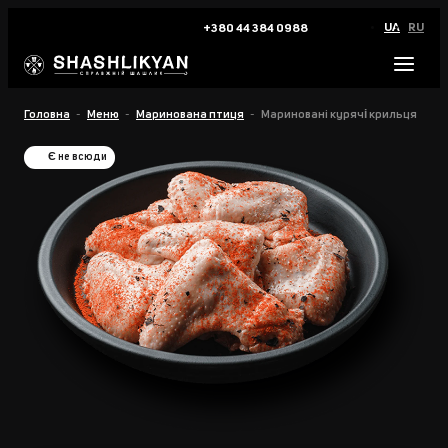
UA
RU
+380 44 384 0988
Головна
Меню
Маринована птиця
Маринованi курячі крильця
Є не всюди