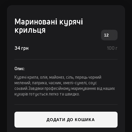
Мариновані курячі
крильця
12
34 грн
100 г
Опис:
Курячі крила, олія, майонез, сіль, перець чорний
мелений, паприка, часник, хмелі-сунелі, соус
соєвий.Завдяки професійному маринуванню від наших
кухарів готується легко та швидко.
ДОДАТИ ДО КОШИКА