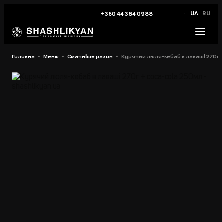
UA
RU
+380 44 384 0988
Головна
Меню
Смачніше разом
Курячий люля-кебаб в лаваші 270г 