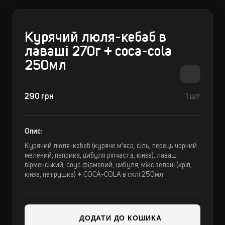
Курячий люля-кебаб в
лаваші 270г + coca-cola
250мл
290 грн
1 шт
Опис:
Курячий люля-кебаб (куряче м'ясо, сіль, перець чорний
мелений, паприка, цибуля ріпчаста, кінза), лаваш
вірменський, соус фірмовий, цибуля, мікс зелені (кріп,
кінза, петрушка) + COCA-COLA в склі 250мл
ДОДАТИ ДО КОШИКА