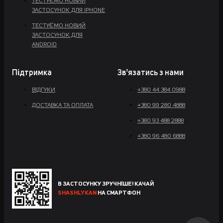
ТЕСТУЄМО НОВИЙ
ЗАСТОСУНОК ДЛЯ IPHONE
ТЕСТУЄМО НОВИЙ
ЗАСТОСУНОК ДЛЯ
ANDROID
Підтримка
Звʼязатись з нами
ВІДГУКИ
+380 44 384 0988
ДОСТАВКА ТА ОПЛАТА
+380 99 280 4888
+380 93 488 2888
+380 96 480 6888
В ЗАСТОСУНКУ ЗРУЧНІШЕ! КАЧАЙ
SHASHLYKAN
НА СМАРТФОН