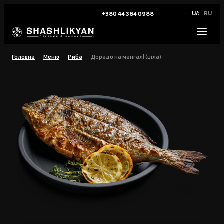
UA
RU
+380 44 384 0988
Головна
Меню
Риба
Дорадо на мангалі (цiла)