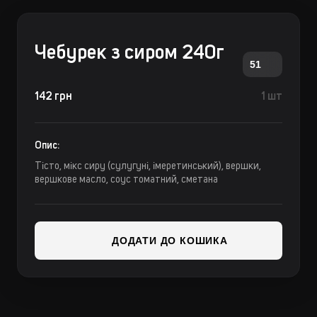
Чебурек з сиром 240г
51
142 грн
1 шт
Опис:
Тісто, мікс сиру (сулугуні, імеретинський), вершки,
вершкове масло, соус томатний, сметана
ДОДАТИ ДО КОШИКА