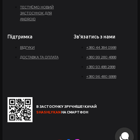
ТЕСТУЄМО НОВИЙ
ЗАСТОСУНОК ДЛЯ
ANDROID
Підтримка
Звʼязатись з нами
ВІДГУКИ
+380 44 384 0988
ДОСТАВКА ТА ОПЛАТА
+380 99 280 4888
+380 93 488 2888
+380 96 480 6888
В ЗАСТОСУНКУ ЗРУЧНІШЕ! КАЧАЙ
SHASHLYKAN
НА СМАРТФОН