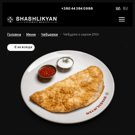
UA
RU
+380 44 384 0988
Головна
Меню
Чебуреки
Чебурек з сиром 210г
Є не всюди