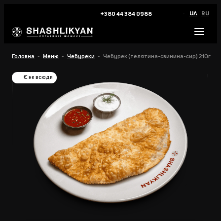
UA
RU
+380 44 384 0988
Головна
Меню
Чебуреки
Чебурек (телятина-свинина-сир) 210г
Є не всюди