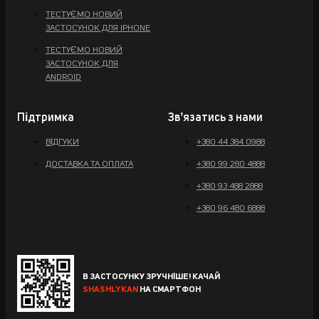
ТЕСТУЄМО НОВИЙ
ЗАСТОСУНОК ДЛЯ IPHONE
ТЕСТУЄМО НОВИЙ
ЗАСТОСУНОК ДЛЯ
ANDROID
Підтримка
Звʼязатись з нами
ВІДГУКИ
+380 44 384 0988
ДОСТАВКА ТА ОПЛАТА
+380 99 280 4888
+380 93 488 2888
+380 96 480 6888
В ЗАСТОСУНКУ ЗРУЧНІШЕ! КАЧАЙ
SHASHLYKAN
НА СМАРТФОН