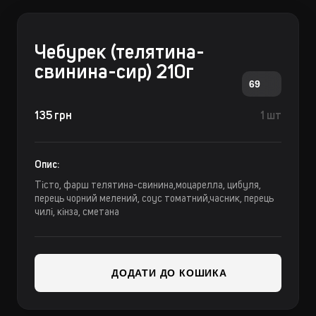
Чебурек (телятина-
свинина-сир) 210г
69
135 грн
1 шт
Опис:
Тісто, фарш телятина-свинина,моцарелла, цибуля,
перець чорний мелений, соус томатний,часник, перець
чилі, кінза, сметана
ДОДАТИ ДО КОШИКА