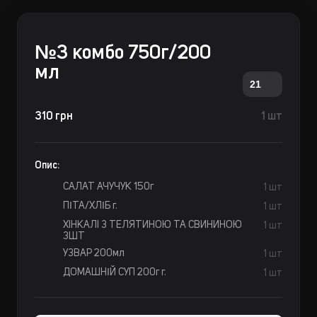
№3 комбо 750г/200
мл
21
310 грн
1 шт
Опис:
САЛАТ АЧУЧУК 150г
1 шт
ПІТА/ХЛІБ г.
1 шт
ХIНКАЛI З ТЕЛЯТИНОЮ ТА СВИНИНОЮ
1 шт
3ШТ
УЗВАР 200мл
1 шт
ДОМАШНІЙ СУП 200г г.
1 шт