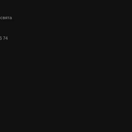
 свята
6 74