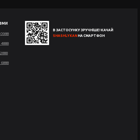
нами
В ЗАСТОСУНКУ ЗРУЧНІШЕ! КАЧАЙ
 0988
SHASHLYKAN
НА СМАРТФОН
 4888
 2888
 6888