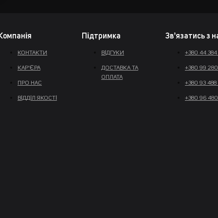
Компанія
Підтримка
Звʼязатись з 
КОНТАКТИ
ВІДГУКИ
+380 44 384
КАР'ЄРА
ДОСТАВКА ТА
+380 99 280
ОПЛАТА
ПРО НАС
+380 93 488
ВІДДІЛ ЯКОСТІ
+380 96 480