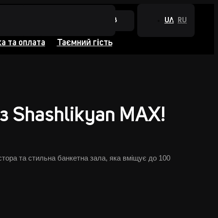
+380 44 384 0988
UA
RU
а та оплата
Таємний гість
з Shashlikyan MAX!
тора та стильна банкетна зала, яка вміщує до 100