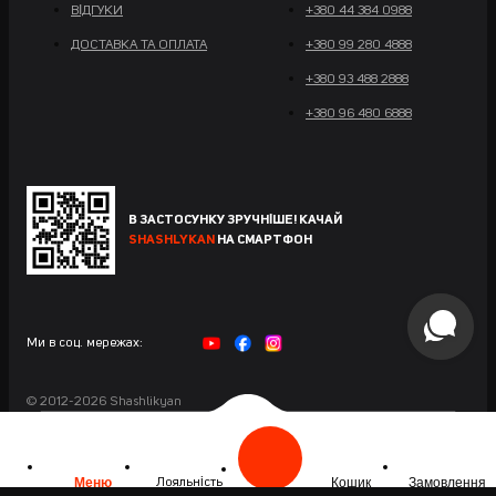
ВІДГУКИ
+380 44 384 0988
ДОСТАВКА ТА ОПЛАТА
+380 99 280 4888
+380 93 488 2888
+380 96 480 6888
В ЗАСТОСУНКУ ЗРУЧНІШЕ! КАЧАЙ
SHASHLYKAN
НА СМАРТФОН
Ми в соц. мережах:
© 2012-2026 Shashlikyan
Сайт розроблений у Maximus
Меню
Кошик
Замовлення
Лояльність