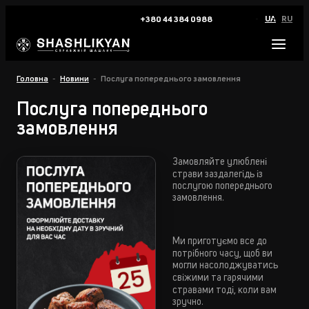
UA
RU
+380 44 384 0988
Головна
Новини
Послуга попереднього замовлення
Послуга попереднього
замовлення
Замовляйте улюблені
страви заздалегідь із
послугою попереднього
замовлення.
Ми приготуємо все до
потрібного часу, щоб ви
могли насолоджуватись
свіжими та гарячими
стравами тоді, коли вам
зручно.