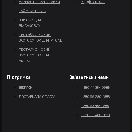
НАЙЧАСТІШІ ЗАПИТАННЯ
ВІДДІЛ ЯКОСТІ
ТАЄМНИЙ ГІСТЬ
ЗНИЖКА ДЛЯ
ВІЙСЬКОВИХ
Розкажи про твої захоплення
ТЕСТУЄМО НОВИЙ
ЗАСТОСУНОК ДЛЯ IPHONE
ТЕСТУЄМО НОВИЙ
ЗАСТОСУНОК ДЛЯ
ANDROID
На який термін шукаєте роботу
Підтримка
Звʼязатись з нами
Додати резюме
ВІДГУКИ
+380 44 384 0988
Рекомендовані формати файлів: doc, pdf
ДОСТАВКА ТА ОПЛАТА
+380 99 280 4888
+380 93 488 2888
+380 96 480 6888